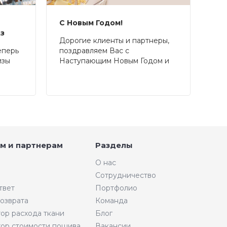
С Новым Годом!
аз
Дорогие клиенты и партнеры,
еперь
поздравляем Вас с
изы
Наступающим Новым Годом и
Рождеством!
м и партнерам
Разделы
О нас
Сотрудничество
твет
Портфолио
возврата
Команда
тор расхода ткани
Блог
тор стоимости пошива
Вакансии