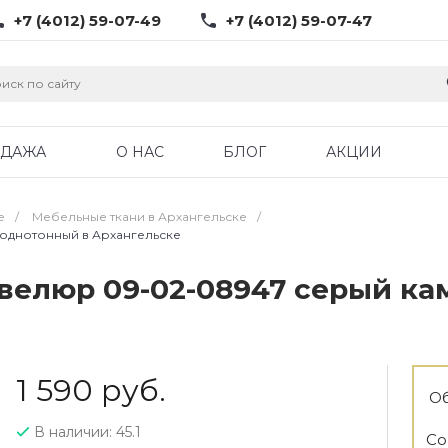
+7 (4012) 59-07-49
+7 (4012) 59-07-47
ОДАЖА
О НАС
БЛОГ
АКЦИИ
е
/
Мебельные ткани в Архангельске
/
 однотонный в Архангельске
велюр 09-02-08947 серый ка
1 590 руб.
Об
В наличии: 45.1
Со