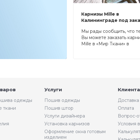
Карнизы Mille в
Калининграде под зак
Мы рады сообщить, что т
Вы можете заказать карн
Mille в «Мир Ткани» в
Калининграде.
оваров
Услуги
Клиента
пошива одежды
Пошив одежды
Доставка
е ткани
Пошив штор
Оплата
Услуги дизайнера
Вопрос-о
елия
Установка карнизов
Условия 
Оформление окна готовым
Калькуля
изделием
Калькуля