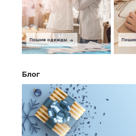
Пошив одежды
Поши
Блог