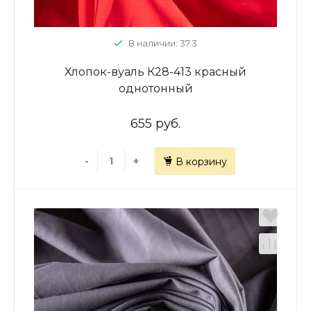
В наличии: 37.3
Хлопок-вуаль К28-413 красный
однотонный
655 руб.
-
+
В корзину