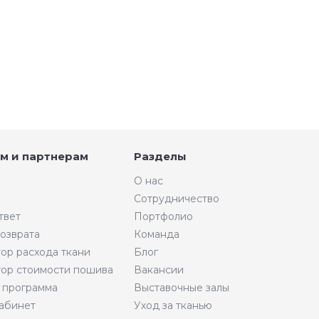
м и партнерам
Разделы
О нас
Сотрудничество
твет
Портфолио
возврата
Команда
тор расхода ткани
Блог
тор стоимости пошива
Вакансии
 программа
Выставочные залы
абинет
Уход за тканью