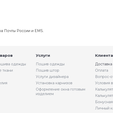
ра Почты России и EMS.
оваров
Услуги
Клиента
пошива одежды
Пошив одежды
Доставка
е ткани
Пошив штор
Оплата
Услуги дизайнера
Вопрос-о
елия
Установка карнизов
Условия 
Оформление окна готовым
Калькуля
изделием
Калькуля
Бонусная
Личный к