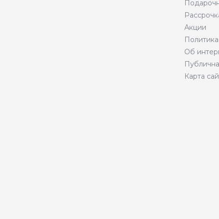
Подарочн
Рассрочк
Акции
Политика
Об интер
Публична
Карта сай