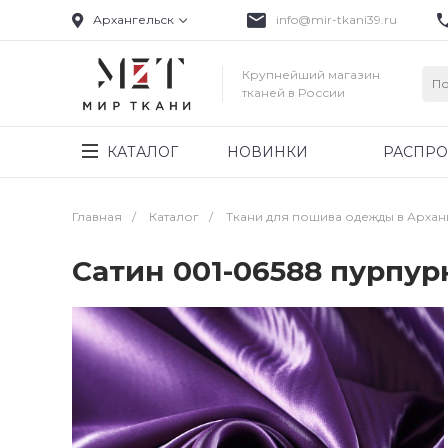
Архангельск
info@mir-tkani39.ru
Крупнейший магазин
тканей в России
КАТАЛОГ
НОВИНКИ
РАСПР
Главная
/
Каталог
/
Ткани для пошива одежды в Архан
Сатин 001-06588 пурпу