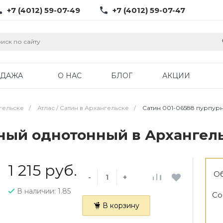
+7 (4012) 59-07-49
+7 (4012) 59-07-47
ОДАЖА
О НАС
БЛОГ
АКЦИИ
гельске
/
Атлас / Cатин в Архангельске
/
Сатин 001-06588 пурпур
рный однотонный в Архангел
1 215 руб.
Об
-
+
В наличии: 1.85
Со
В корзину