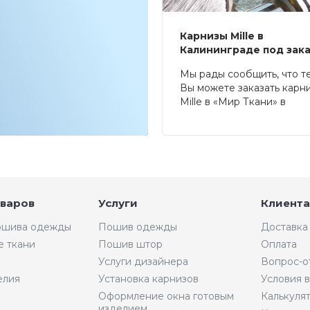
Карнизы Mille в
Калининграде под зак
Мы рады сообщить, что т
Вы можете заказать карн
Mille в «Мир Ткани» в
Калининграде.
оваров
Услуги
Клиента
пошива одежды
Пошив одежды
Доставка
е ткани
Пошив штор
Оплата
Услуги дизайнера
Вопрос-о
елия
Установка карнизов
Условия 
Оформление окна готовым
Калькуля
изделием