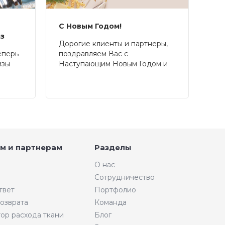
С Новым Годом!
аз
Дорогие клиенты и партнеры,
еперь
поздравляем Вас с
изы
Наступающим Новым Годом и
Рождеством!
м и партнерам
Разделы
О нас
Сотрудничество
твет
Портфолио
возврата
Команда
тор расхода ткани
Блог