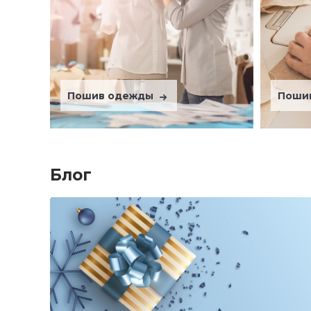
Пошив одежды
Поши
Блог