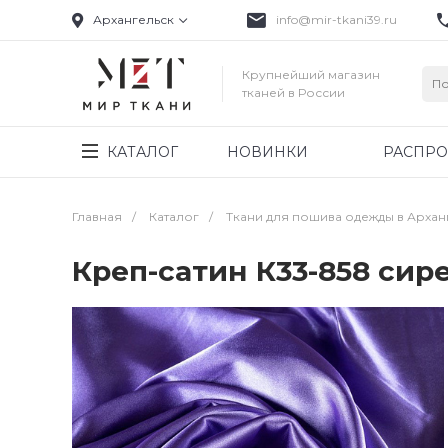
Архангельск
info@mir-tkani39.ru
Крупнейший магазин
тканей в России
КАТАЛОГ
НОВИНКИ
РАСПР
Главная
/
Каталог
/
Ткани для пошива одежды в Архан
Креп-сатин К33-858 си