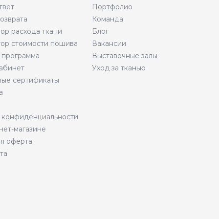
твет
Портфолио
возврата
Команда
тор расхода ткани
Блог
тор стоимости пошива
Вакансии
 программа
Выставочные залы
абинет
Уход за тканью
ые сертификаты
а
 конфиденциальности
нет-магазине
я оферта
та