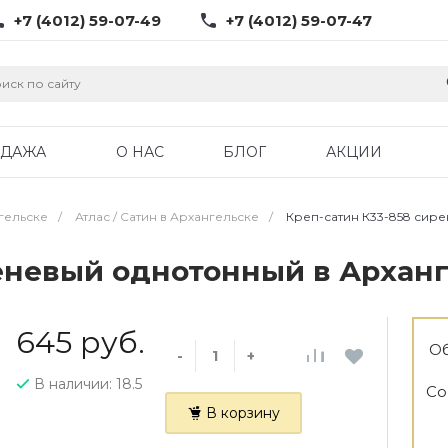
+7 (4012) 59-07-49
+7 (4012) 59-07-47
ОДАЖА
О НАС
БЛОГ
АКЦИИ
гельске
/
Атлас / Cатин в Архангельске
/
Креп-сатин К33-858 сир
реневый однотонный в Архан
645 руб.
Об
-
+
В наличии: 18.5
Со
В корзину