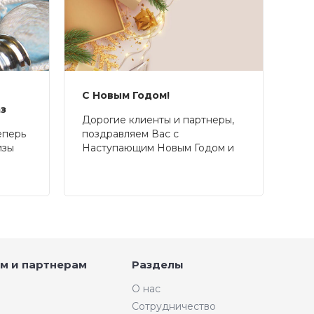
С Новым Годом!
аз
Дорогие клиенты и партнеры,
еперь
поздравляем Вас с
изы
Наступающим Новым Годом и
Рождеством!
м и партнерам
Разделы
О нас
Сотрудничество