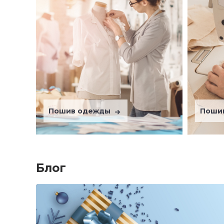
Пошив одежды
Поши
Блог