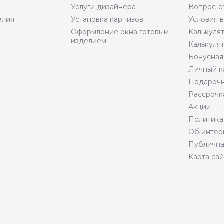
Услуги дизайнера
Вопрос-о
елия
Установка карнизов
Условия 
Оформление окна готовым
Калькуля
изделием
Калькуля
Бонусная
Личный к
Подарочн
Рассрочк
Акции
Политика
Об интер
Публична
Карта сай