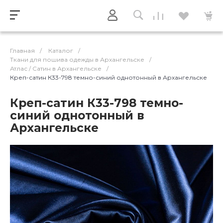
Главная
/
Каталог
/
Ткани для пошива одежды в Архангельске
/
Атлас / Cатин в Архангельске
/
Креп-сатин К33-798 темно-синий однотонный в Архангельске
Креп-сатин К33-798 темно-
синий однотонный в
Архангельске