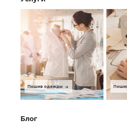
Пошив одежды
Поши
Блог