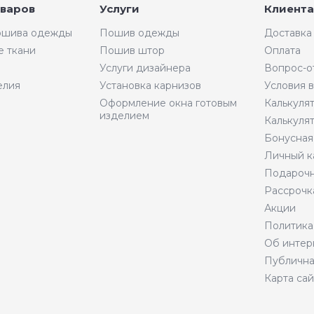
оваров
Услуги
Клиента
пошива одежды
Пошив одежды
Доставка
е ткани
Пошив штор
Оплата
Услуги дизайнера
Вопрос-о
елия
Установка карнизов
Условия 
Оформление окна готовым
Калькуля
изделием
Калькуля
Бонусная
Личный к
Подарочн
Рассрочк
Акции
Политика
Об интер
Публична
Карта сай