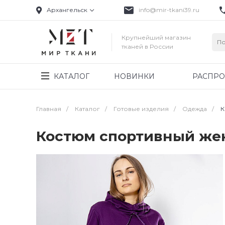
Архангельск
info@mir-tkani39.ru
Крупнейший магазин
тканей в России
КАТАЛОГ
НОВИНКИ
РАСПР
Главная
/
Каталог
/
Готовые изделия
/
Одежда
/
К
Костюм спортивный жен