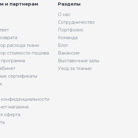
м и партнерам
Разделы
О нас
Сотрудничество
твет
Портфолио
возврата
Команда
тор расхода ткани
Блог
тор стоимости пошива
Вакансии
 программа
Выставочные залы
абинет
Уход за тканью
ые сертификаты
а
 конфиденциальности
нет-магазине
я оферта
та