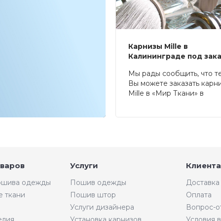
Карнизы Mille в
Калининграде под зак
Мы рады сообщить, что т
Вы можете заказать карн
Mille в «Мир Ткани» в
Калининграде.
оваров
Услуги
Клиента
пошива одежды
Пошив одежды
Доставка
е ткани
Пошив штор
Оплата
Услуги дизайнера
Вопрос-о
елия
Установка карнизов
Условия 