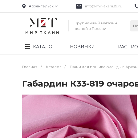
Архангельск
info@mir-tkani39.ru
Крупнейший магазин
тканей в России
КАТАЛОГ
НОВИНКИ
РАСПР
Главная
/
Каталог
/
Ткани для пошива одежды в Архан
Габардин К33-819 очар