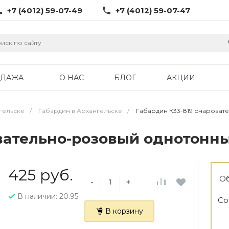
+7 (4012) 59-07-49
+7 (4012) 59-07-47
ОДАЖА
О НАС
БЛОГ
АКЦИИ
гельске
/
Габардин в Архангельске
/
Габардин К33-819 очароват
овательно-розовый однотонн
425 руб.
Об
-
+
В наличии: 20.95
Со
В корзину