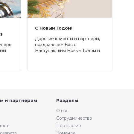
С Новым Годом!
аз
Дорогие клиенты и партнеры,
еперь
поздравляем Вас с
изы
Наступающим Новым Годом и
Рождеством!
м и партнерам
Разделы
О нас
Сотрудничество
твет
Портфолио
возврата
Команда