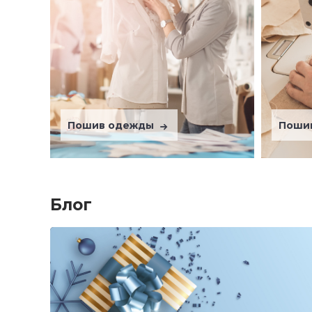
Пошив одежды
Поши
Блог