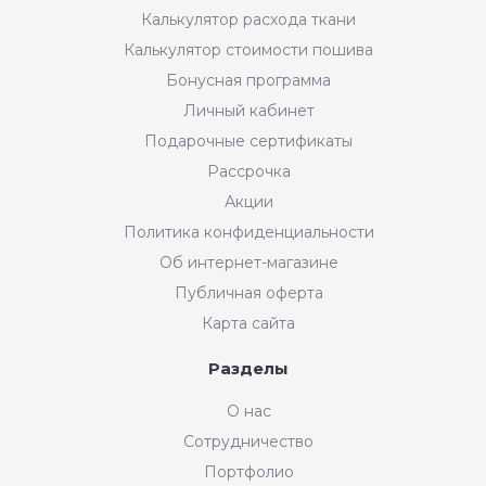
Калькулятор расхода ткани
Калькулятор стоимости пошива
Бонусная программа
Личный кабинет
Подарочные сертификаты
Рассрочка
Акции
Политика конфиденциальности
Об интернет-магазине
Публичная оферта
Карта сайта
Разделы
Интернет-магазин "Мир
О нас
Ткани"
Сотрудничество
Добрый день! Готовы Вам
Портфолио
помочь. Напишите нам, если у