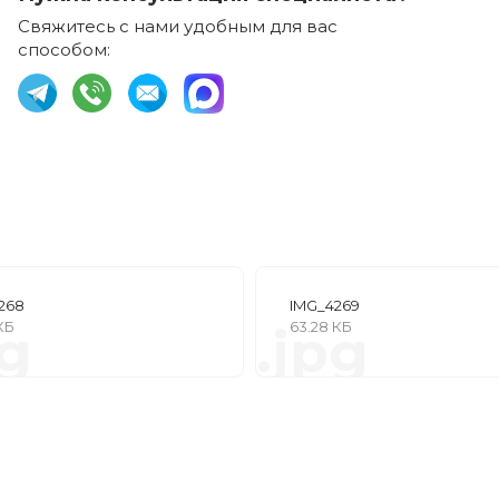
Свяжитесь с нами удобным для вас
способом:
268
IMG_4269
 КБ
63.28 КБ
pg
.jpg