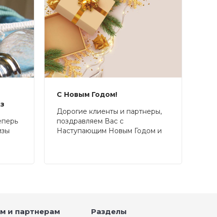
С Новым Годом!
аз
Дорогие клиенты и партнеры,
еперь
поздравляем Вас с
изы
Наступающим Новым Годом и
Рождеством!
м и партнерам
Разделы