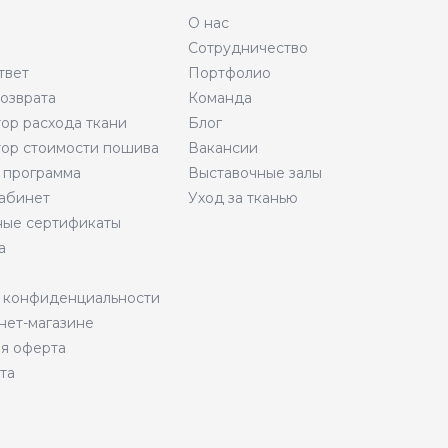
О нас
Сотрудничество
твет
Портфолио
возврата
Команда
тор расхода ткани
Блог
тор стоимости пошива
Вакансии
 программа
Выставочные залы
абинет
Уход за тканью
ые сертификаты
а
 конфиденциальности
нет-магазине
я оферта
та