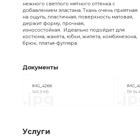
нежного светлого мятного оттенка с
добавлением эластана. Ткань очень приятная
на ощупь, пластичная, поверхность матовая,
держит форму, прочная,
износостойкая. Идеально подойдет для
костюма, жакета, юбки, жилета, комбинезона,
брюк, платья-футляра.
Документы
IMG_4266
IMG_4
140.3 КБ
119.54
.jpg
.j
Услуги