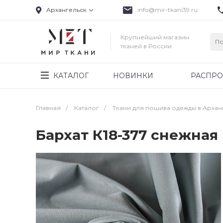
Архангельск
info@mir-tkani39.ru
Крупнейший магазин
тканей в России
КАТАЛОГ
НОВИНКИ
РАСПР
Главная
/
Каталог
/
Ткани для пошива одежды в Архан
Бархат К18-377 снежная