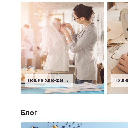
Пошив одежды
Поши
Блог