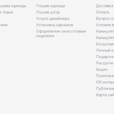
пошива одежды
Пошив одежды
Доставка
е ткани
Пошив штор
Оплата
Услуги дизайнера
Вопрос-о
елия
Установка карнизов
Условия 
Оформление окна готовым
Калькуля
изделием
Калькуля
Бонусная
Личный к
Подарочн
Рассрочк
Акции
Политика
Об интер
Публична
Карта сай