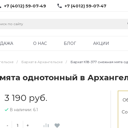
+7 (4012) 59-07-49
+7 (4012) 59-07-47
ОДАЖА
О НАС
БЛОГ
АКЦИИ
гельске
/
Бархат в Архангельске
/
Бархат К18-377 снежная мята о
 мята однотонный в Арханге
3 190 руб.
Об
В наличии: 6.1
Со
-
+