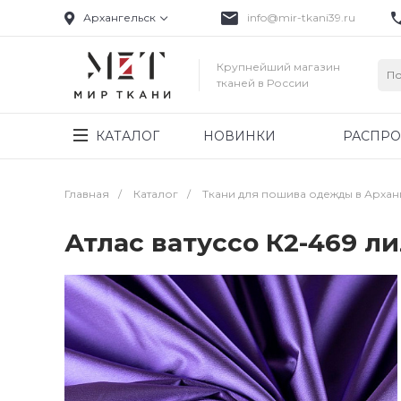
Архангельск
info@mir-tkani39.ru
Крупнейший магазин
тканей в России
КАТАЛОГ
НОВИНКИ
РАСПР
Главная
/
Каталог
/
Ткани для пошива одежды в Архан
Атлас ватуссо К2-469 