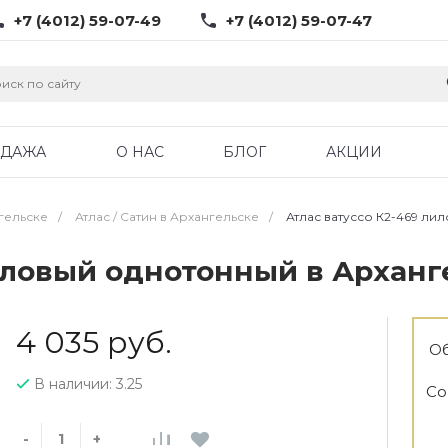
+7 (4012) 59-07-49
+7 (4012) 59-07-47
ОДАЖА
О НАС
БЛОГ
АКЦИИ
гельске
/
Атлас / Cатин в Архангельске
/
Атлас ватуссо К2-469 ли
лиловый однотонный в Арханг
4 035 руб.
Об
В наличии: 3.25
Со
-
+