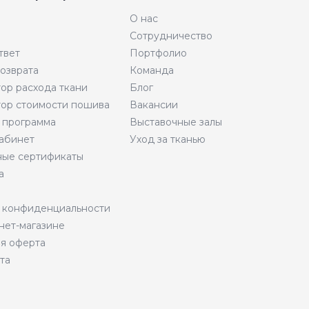
О нас
Сотрудничество
твет
Портфолио
возврата
Команда
тор расхода ткани
Блог
тор стоимости пошива
Вакансии
 программа
Выставочные залы
абинет
Уход за тканью
ые сертификаты
а
 конфиденциальности
нет-магазине
я оферта
та