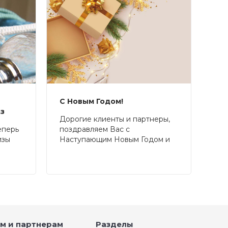
С Новым Годом!
аз
Дорогие клиенты и партнеры,
еперь
поздравляем Вас с
изы
Наступающим Новым Годом и
Рождеством!
м и партнерам
Разделы