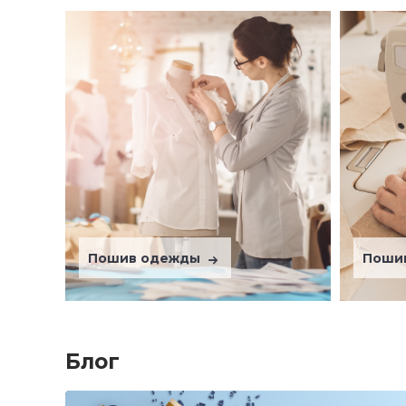
Пошив одежды
Поши
Блог