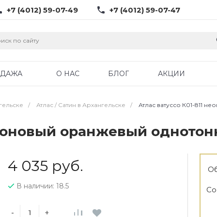
+7 (4012) 59-07-49
+7 (4012) 59-07-47
ОДАЖА
О НАС
БЛОГ
АКЦИИ
гельске
/
Атлас / Cатин в Архангельске
/
Атлас ватуссо К01-811 н
 неоновый оранжевый однотон
4 035 руб.
Об
В наличии: 18.5
Со
-
+