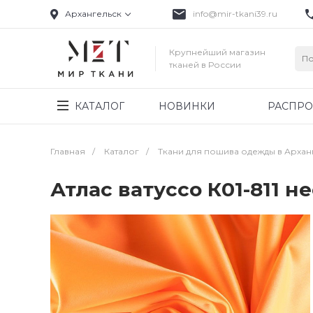
Архангельск
info@mir-tkani39.ru
Крупнейший магазин
тканей в России
КАТАЛОГ
НОВИНКИ
РАСПР
Главная
/
Каталог
/
Ткани для пошива одежды в Архан
Атлас ватуссо К01-811