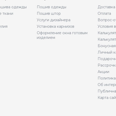
пошива одежды
Пошив одежды
Доставка
е ткани
Пошив штор
Оплата
Услуги дизайнера
Вопрос-о
елия
Установка карнизов
Условия 
Оформление окна готовым
Калькуля
изделием
Калькуля
Бонусная
Личный к
Подарочн
Рассрочк
Акции
Политика
Об интер
Публична
Карта сай