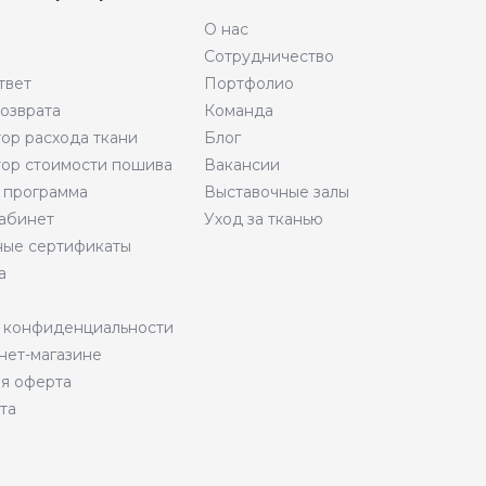
О нас
Сотрудничество
твет
Портфолио
возврата
Команда
тор расхода ткани
Блог
тор стоимости пошива
Вакансии
 программа
Выставочные залы
абинет
Уход за тканью
ые сертификаты
а
 конфиденциальности
нет-магазине
я оферта
та